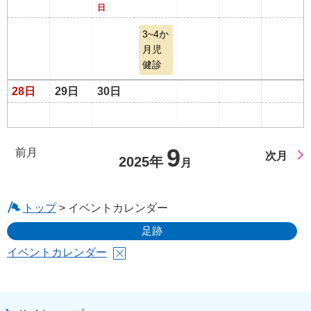
日
3~4か
月児
健診
28日
29日
30日
9
前月
次月
2025年
月
トップ
> イベントカレンダー
足跡
イベントカレンダー