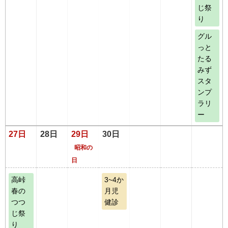
じ祭
り
グル
っと
たる
みず
スタ
ンプ
ラリ
ー
27日
28日
29日
30日
昭和の
日
高峠
3~4か
春の
月児
つつ
健診
じ祭
り