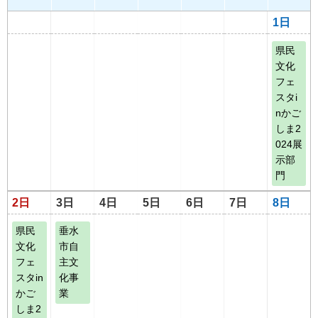
1日
県民
文化
フェ
スタi
nかご
しま2
024展
示部
門
2日
3日
4日
5日
6日
7日
8日
県民
垂水
文化
市自
フェ
主文
スタin
化事
かご
業
しま2