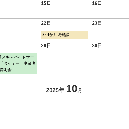
15日
16日
22日
23日
3~4か月児健診
29日
30日
回スキマバイトサー
「タイミー」事業者
説明会
10
2025年
月