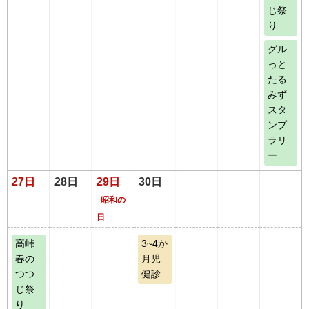
じ祭
り
グル
っと
たる
みず
スタ
ンプ
ラリ
ー
27日
28日
29日
30日
昭和の
日
高峠
3~4か
春の
月児
つつ
健診
じ祭
り