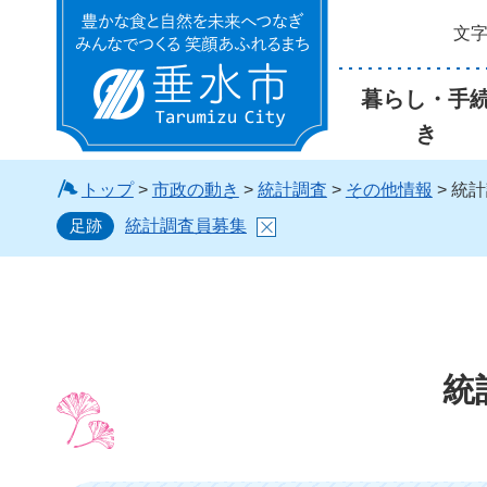
文
垂水市
暮らし・手
き
トップ
>
市政の動き
>
統計調査
>
その他情報
> 統
足跡
統計調査員募集
統