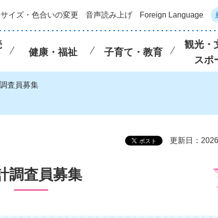
字サイズ・色合いの変更
音声読み上げ
Foreign Language
続
観光・
健康・福祉
子育て・教育
スポ
計調査員募集
更新日：202
計調査員募集