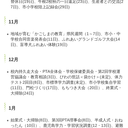
替休日(19日)、牛根2校秋の一日遠足(23日)、生産者との交流(2
7日)、市小学校陸上記録会(29日)
11月
地域が育む「かごしまの教育」県民週間（1～7日)、市小・中
学校合同音楽発表会(11日)、ふれあいグランドゴルフ大会(14
日)、盲導犬ふれあい体験(19日)
12月
校内持久走大会・PTA全体会・学校保健委員会・第2回学校運
営協議会・教育相談(3日)、びわの世話＜袋かけ＞(未定)、体力
テスト2回目(8日)、市標準学力調査(未定)、市小学校集合学習
(11日)、門松づくり(17日)、もちつき大会（20日）、終業式・
大掃除(24日)
1月
始業式・大掃除(8日)、第3回PTA理事会(8日)、半成人式・おね
ったん（10日）、鹿児島学力・学習状況調査(12・13日)、避難