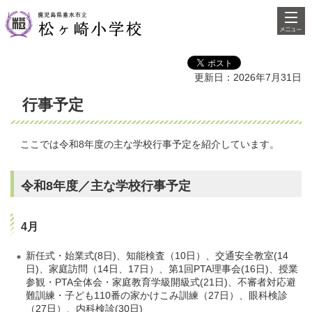
検索・
鹿児島県垂水市立松ヶ崎小学校
共通メ
ニュー
更新日：2026年7月31日
行事予定
ここでは令和8年度の主な学校行事予定を紹介しています。
令和8年度／主な学校行事予定
4月
新任式・始業式(8日)、知能検査（10日）、交通安全教室(14
日)、家庭訪問（14日、17日）、第1回PTA理事会(16日)、授業
参観・PTA全体会・家庭教育学級開級式(21日)、不審者対応避
難訓練・子ども110番の家かけこみ訓練（27日）、眼科検診
（27日）、内科検診(30日)