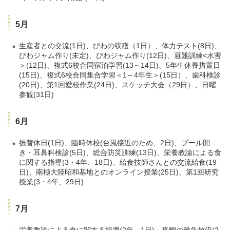
5月
生産者との交流(1日)、びわの収穫（1日）、体力テスト(8日)、
びわジャム作り(未定)、びわジャム作り(12日)、避難訓練<水害
＞(12日)、複式6校合同宿泊学習(13～14日)、5年生休養措置日
(15日)、複式6校合同集合学習＜1～4年生＞(15日）、歯科検診
(20日)、第1回愛校作業(24日)、スケッチ大会（29日）、日曜
参観(31日)
6月
振替休日(1日)、臨時休校(台風接近のため、2日)、プール開
き・耳鼻科検診(5日)、総合防災訓練(13日)、栄養教諭による食
に関する指導(3・4年、18日)、給食技師さんとの交流給食(19
日)、南極大陸昭和基地とのオンライン授業(25日)、第1回研究
授業(3・4年、29日)
7月
栄養教諭による食に関する指導(2年、1日)、真鯛の稚魚放流(2