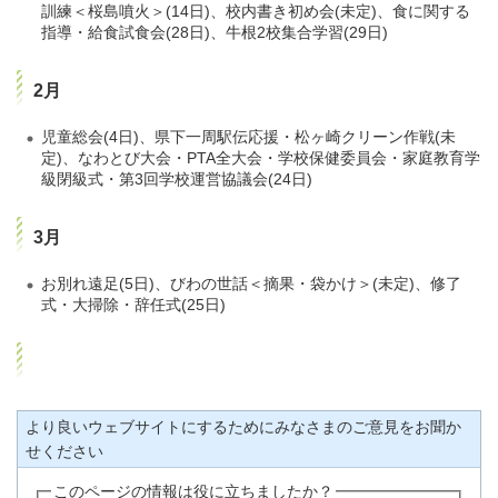
訓練＜桜島噴火＞(14日)、校内書き初め会(未定)、食に関する
指導・給食試食会(28日)、牛根2校集合学習(29日)
2月
児童総会(4日)、県下一周駅伝応援・松ヶ崎クリーン作戦(未
定)、なわとび大会・PTA全大会・学校保健委員会・家庭教育学
級閉級式・第3回学校運営協議会(24日)
3月
お別れ遠足(5日)、びわの世話＜摘果・袋かけ＞(未定)、修了
式・大掃除・辞任式(25日)
より良いウェブサイトにするためにみなさまのご意見をお聞か
せください
このページの情報は役に立ちましたか？