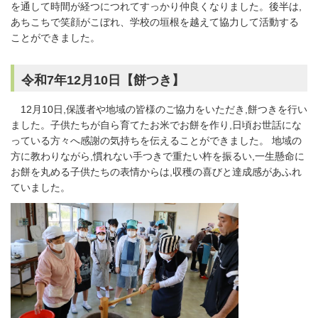
を通して時間が経つにつれてすっかり仲良くなりました。後半は,
あちこちで笑顔がこぼれ、学校の垣根を越えて協力して活動する
ことができました。
令和7年12月10日【餅つき】
12月10日,保護者や地域の皆様のご協力をいただき,餅つきを行い
ました。子供たちが自ら育てたお米でお餅を作り,日頃お世話にな
っている方々へ感謝の気持ちを伝えることができました。 地域の
方に教わりながら,慣れない手つきで重たい杵を振るい,一生懸命に
お餅を丸める子供たちの表情からは,収穫の喜びと達成感があふれ
ていました。