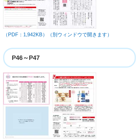
（PDF：1,942KB）（別ウィンドウで開きます）
P46～P47