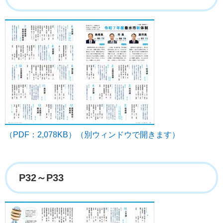
（PDF：2,078KB）（別ウィンドウで開きます）
P32～P33