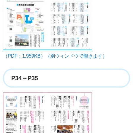
（PDF：1,959KB）（別ウィンドウで開きます）
P34～P35