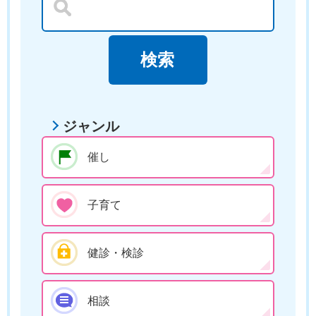
ジャンル
催し
子育て
健診・検診
相談