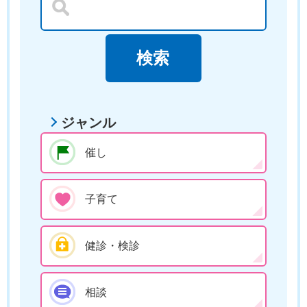
ジャンル
催し
子育て
健診・検診
相談