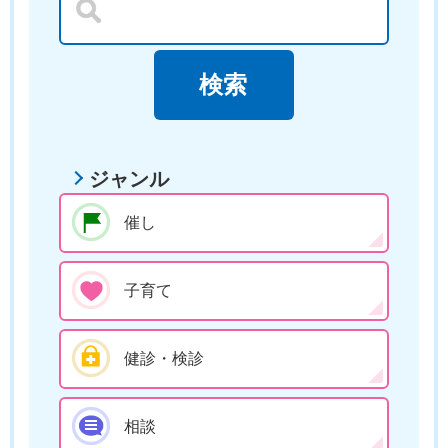
ジャンル
催し
子育て
健診・検診
相談