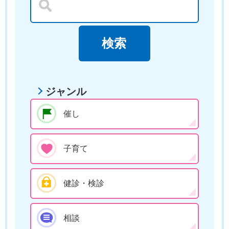
ジャンル
催し
子育て
健診・検診
相談