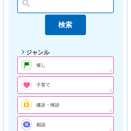
ジャンル
催し
子育て
健診・検診
相談