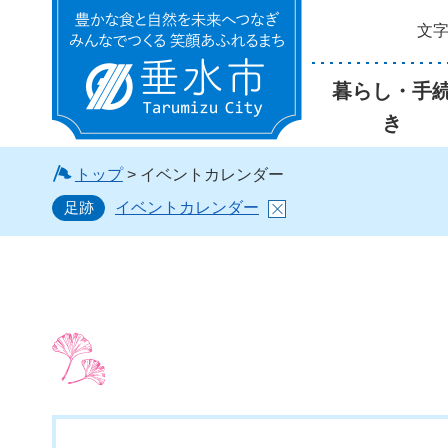
文
垂水市
暮らし・手
き
トップ
> イベントカレンダー
足跡
イベントカレンダー