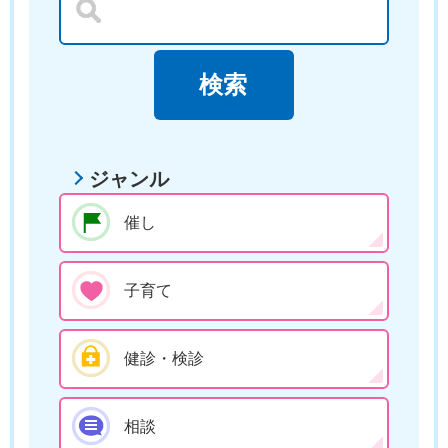
ジャンル
催し
子育て
健診・検診
相談