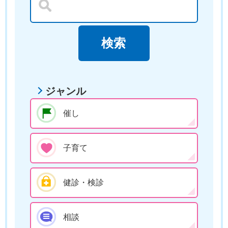
ジャンル
催し
子育て
健診・検診
相談