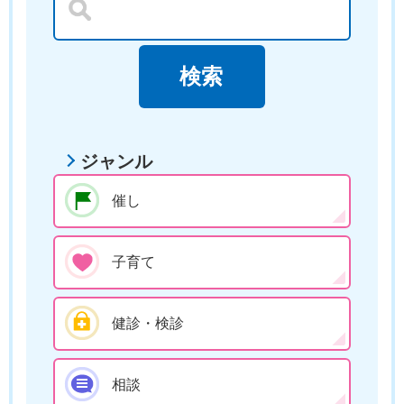
ジャンル
催し
子育て
健診・検診
相談