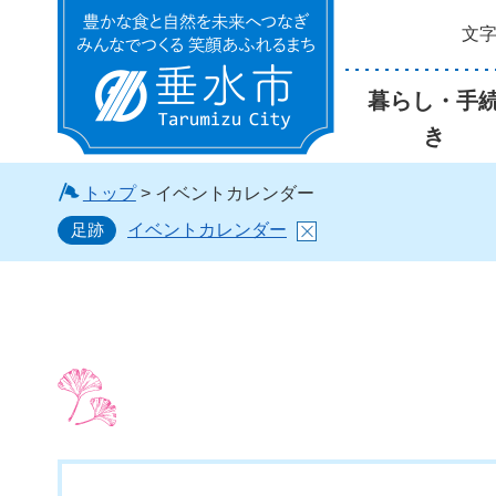
文
垂水市
暮らし・手
き
トップ
> イベントカレンダー
足跡
イベントカレンダー