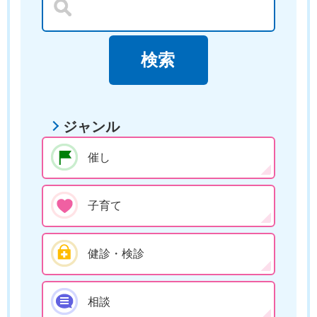
ジャンル
催し
子育て
健診・検診
相談