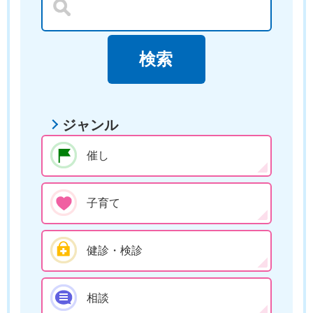
ジャンル
催し
子育て
健診・検診
相談