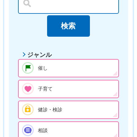
ジャンル
催し
子育て
健診・検診
相談