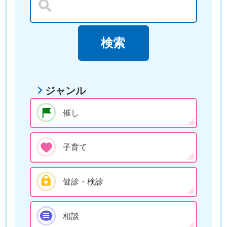
ジャンル
催し
子育て
健診・検診
相談