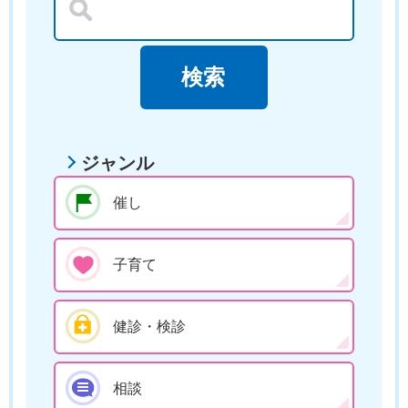
ジャンル
催し
子育て
健診・検診
相談