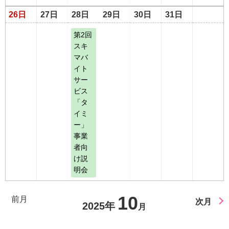
26日
27日
28日
29日
30日
31日
第2回
スキ
マバ
イト
サー
ビス
「タ
イミ
ー」
事業
者向
け説
明会
10
前月
次月
2025年
月