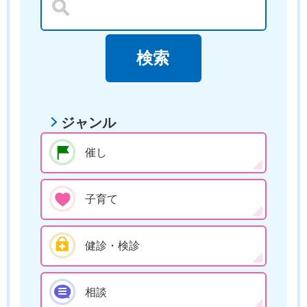
ジャンル
催し
子育て
健診・検診
相談