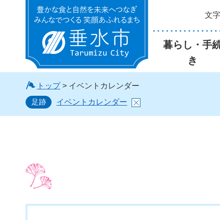
文
垂水市
暮らし・手
き
トップ
> イベントカレンダー
足跡
イベントカレンダー