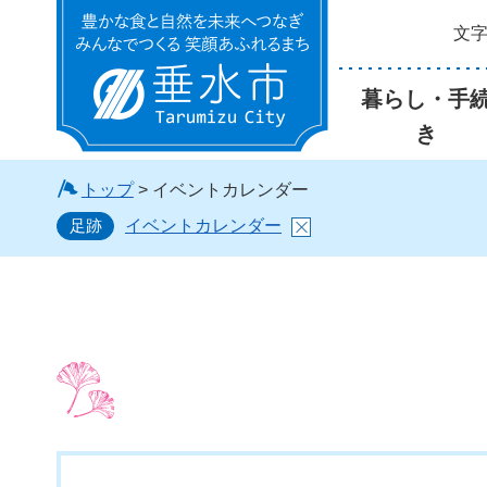
文
垂水市
暮らし・手
き
トップ
> イベントカレンダー
足跡
イベントカレンダー