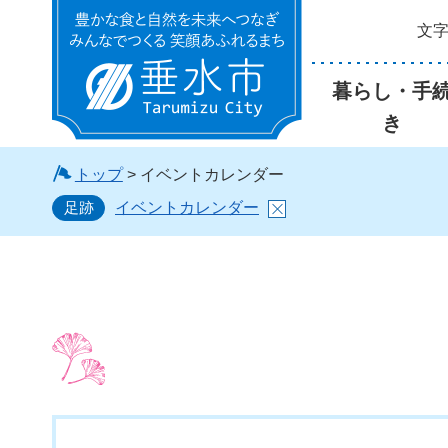
文
垂水市
暮らし・手
き
トップ
> イベントカレンダー
足跡
イベントカレンダー