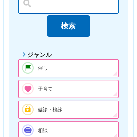
ジャンル
催し
子育て
健診・検診
相談