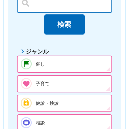
ジャンル
催し
子育て
健診・検診
相談