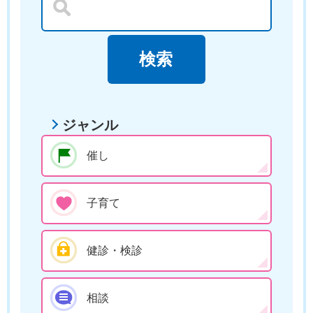
ジャンル
催し
子育て
健診・検診
相談