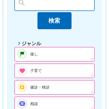
ジャンル
催し
子育て
健診・検診
相談