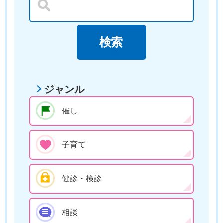
ジャンル
催し
子育て
健診・検診
相談