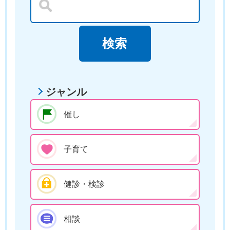
ジャンル
催し
子育て
健診・検診
相談