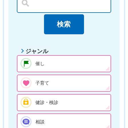
ジャンル
催し
子育て
健診・検診
相談