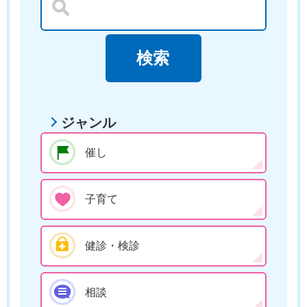
ジャンル
催し
子育て
健診・検診
相談