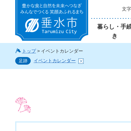
文
垂水市
暮らし・手
き
トップ
> イベントカレンダー
足跡
イベントカレンダー