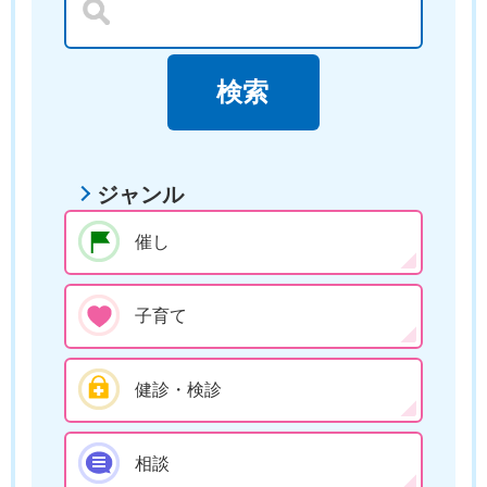
ジャンル
催し
子育て
健診・検診
相談