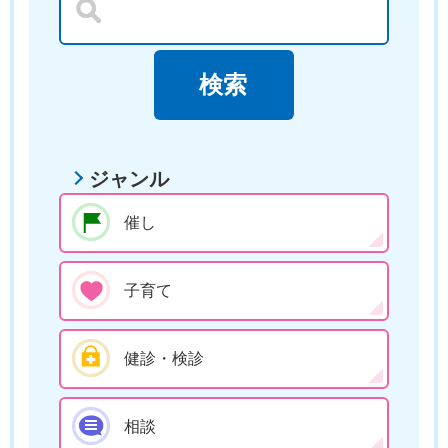
ジャンル
催し
子育て
健診・検診
相談