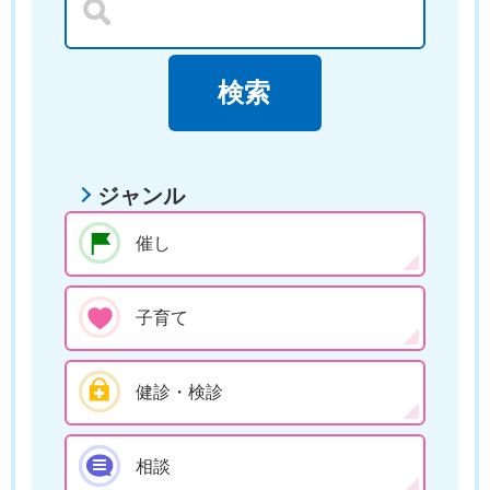
ジャンル
催し
子育て
健診・検診
相談