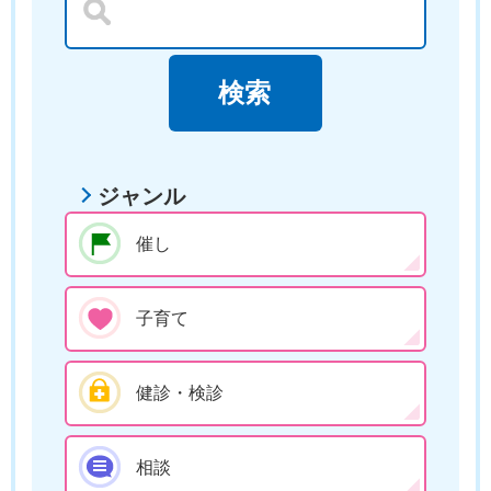
ジャンル
催し
子育て
健診・検診
相談