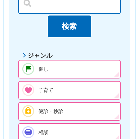
ジャンル
催し
子育て
健診・検診
相談