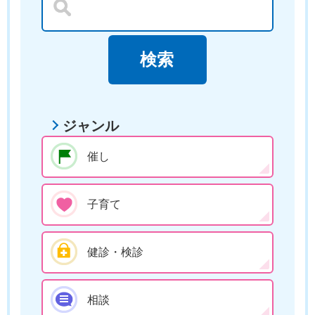
ジャンル
催し
子育て
健診・検診
相談