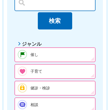
ジャンル
催し
子育て
健診・検診
相談