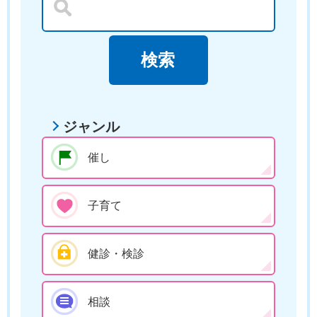
ジャンル
催し
子育て
健診・検診
相談