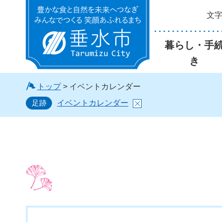
文
垂水市
暮らし・手
き
トップ
> イベントカレンダー
足跡
イベントカレンダー