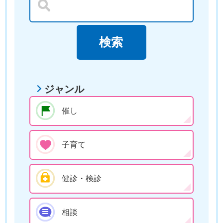
ジャンル
催し
子育て
健診・検診
相談