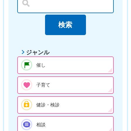
ジャンル
催し
子育て
健診・検診
相談