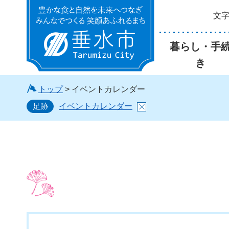
文
垂水市
暮らし・手
き
トップ
> イベントカレンダー
足跡
イベントカレンダー